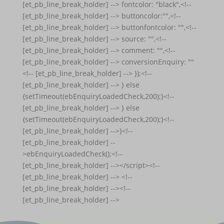
[et_pb_line_break_holder] --> fontcolor: "black",<!--
[et_pb_line_break_holder] --> buttoncolor:"",<!--
[et_pb_line_break_holder] --> buttonfontcolor: "",<!--
[et_pb_line_break_holder] --> source: "",<!--
[et_pb_line_break_holder] --> comment: "",<!--
[et_pb_line_break_holder] --> conversionEnquiry: ""
<!-- [et_pb_line_break_holder] --> });<!--
[et_pb_line_break_holder] --> } else
{setTimeout(ebEnquiryLoadedCheck,200);}<!--
[et_pb_line_break_holder] --> } else
{setTimeout(ebEnquiryLoadedCheck,200);}<!--
[et_pb_line_break_holder] -->}<!--
[et_pb_line_break_holder] --
>ebEnquiryLoadedCheck();<!--
[et_pb_line_break_holder] --></script><!--
[et_pb_line_break_holder] --> <!--
[et_pb_line_break_holder] --><!--
[et_pb_line_break_holder] -->