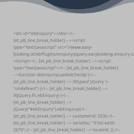
<div id="ebEnquiry"></div><!--
[et_pb_line_break_holder] --><script
type="text/javascript" src="//www.easy-
booking.at/ebPlugins/enquiry/jquery.easybooking.enquiry.v2
</script><!-- [et_pb_line_break_holder] --><script
type="text/javascript"><!-- [et_pb_line_break_holder]
-->function ebEnquiryLoadedCheck() {<!--
[et_pb_line_break_holder] --> if(typeof jQuery !=
"undefined") {<!-- [et_pb_line_break_holder] -->
if(jQuery.fn.ebEnquiry) {<!--
[et_pb_line_break_holder] -->
jQuery("#ebEnquiry").ebEnquiry({<!--
[et_pb_line_break_holder] --> customerId: 5532,<!--
[et_pb_line_break_holder] --> serialNo: "3165-6435-
2679",<!-- [et_pb_line_break_holder] --> localeId: 2,<!--